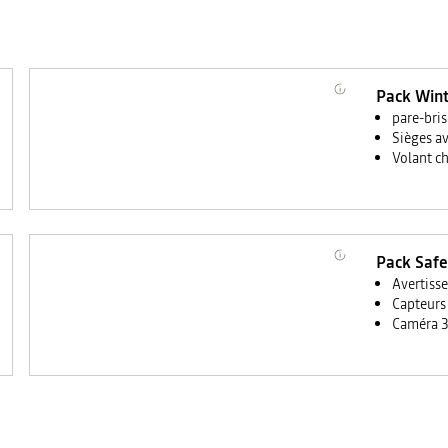
Pack Win
pare-bris
Sièges a
Volant c
Pack Safe
Avertiss
Capteurs 
Caméra 