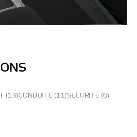
IONS
 (13)
CONDUITE (11)
SECURITE (6)