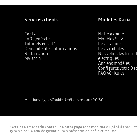
Services clients
Modèles Dacia
Contact
Notre gamme
FAQ générales
Modèles SUV
Tutoriels en vidéo
Les citadines
Demander des informations
Les familiales
Réclamation
Nos véhicules hybrid
MyDacia
électriques
Anciens modèles
Configurez votre Dac
FAQ véhicules
Mentions légales
Cookies
Arrêt des réseaux 2G/3G
Certains éléments du contenu de cette page sont modifiés ou générés par l'inte
générés par IA afin de garantir unereprésentation fidèle et réaliste.