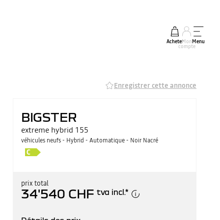
Acheter
Mon
Menu
compte
Enregistrer cette annonce
BIGSTER
extreme hybrid 155
véhicules neufs - Hybrid - Automatique - Noir Nacré
prix total
34'540 CHF
tva incl.
*