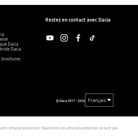
Restez en contact avec Dacia
cia
elier
ique Dacia
bride Dacia
et brochures
© Dacia 2017 - 2026
lement certaines personnes. Néanmoins les véhicules présentés ne sont pas