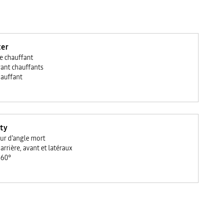
ter
e chauffant
vant chauffants
hauffant
ty
eur d'angle mort
arrière, avant et latéraux
360°