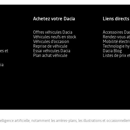
Achetez votre Dacia
Liens directs
Offres véhicules Dacia
Accessoires Da
Véhicules neufs en stock
Rendez-vous at
Véhicules d'occasion
Mobilité électr
Reprise de véhicule
Technologie hy
es et
Essai véhicules Dacia
Dacia Blog
Plan achat véhicule
Listes de prix 
ia
lligence artificielle, notamment les arrières-plans, les illustrations et occasionnel