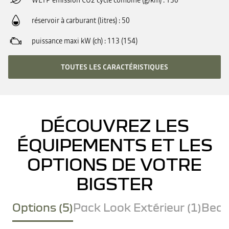
WLTP émission CO2 cycle combiné (g/km)
130
réservoir à carburant (litres)
50
puissance maxi kW (ch)
113 (154)
TOUTES LES CARACTÉRISTIQUES
DÉCOUVREZ LES
ÉQUIPEMENTS ET LES
OPTIONS DE VOTRE
BIGSTER
Options (5)
Pack Look Extérieur (1)
Becq