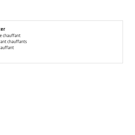
ter
e chauffant
vant chauffants
hauffant