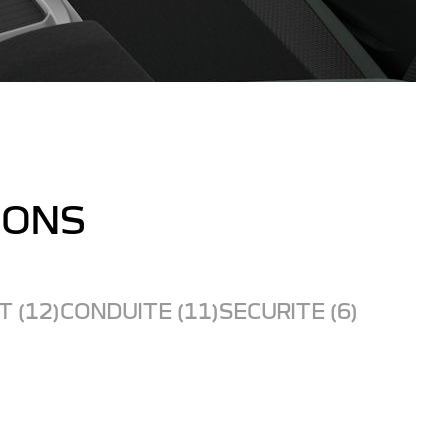
IONS
 (12)
CONDUITE (11)
SECURITE (6)