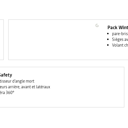
Pack Win
pare-bris
Sièges a
Volant c
Safety
tisseur d'angle mort
eurs arrière, avant et latéraux
ra 360°