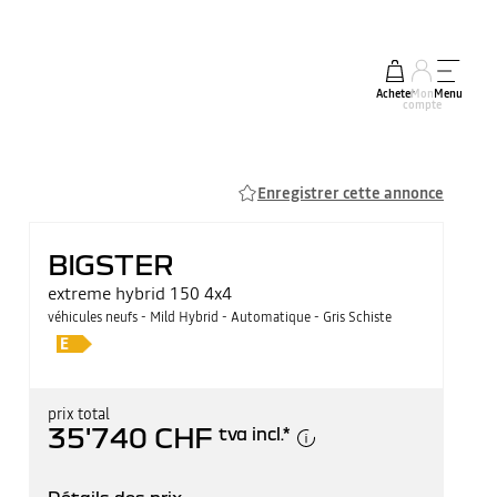
Acheter
Mon
Menu
compte
Enregistrer cette annonce
BIGSTER
extreme hybrid 150 4x4
véhicules neufs - Mild Hybrid - Automatique - Gris Schiste
prix total
35'740 CHF
tva incl.
*