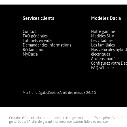
Services clients
Modèles Dacia
Contact
Notre gamme
FAQ générales
Modèles SUV
Tutoriels en vidéo
Les citadines
Demander des informations
Les familiales
Réclamation
Nos véhicules hybrid
MyDacia
électriques
Anciens modèles
Configurez votre Dac
FAQ véhicules
Mentions légales
Cookies
Arrêt des réseaux 2G/3G
Certains éléments du contenu de cette page sont modifiés ou générés par l'inte
générés par IA afin de garantir unereprésentation fidèle et réaliste.