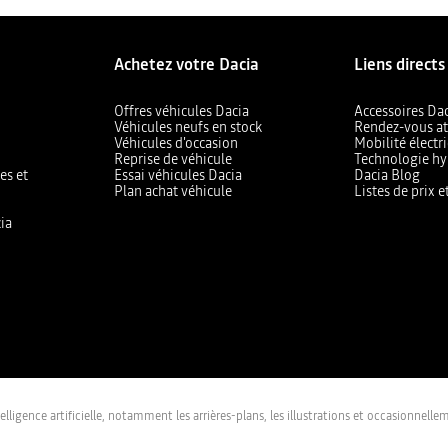
Achetez votre Dacia
Liens directs
Offres véhicules Dacia
Accessoires Da
Véhicules neufs en stock
Rendez-vous at
Véhicules d'occasion
Mobilité électr
Reprise de véhicule
Technologie hy
es et
Essai véhicules Dacia
Dacia Blog
Plan achat véhicule
Listes de prix 
ia
lligence artificielle, notamment les arrières-plans, les illustrations et occasionnel