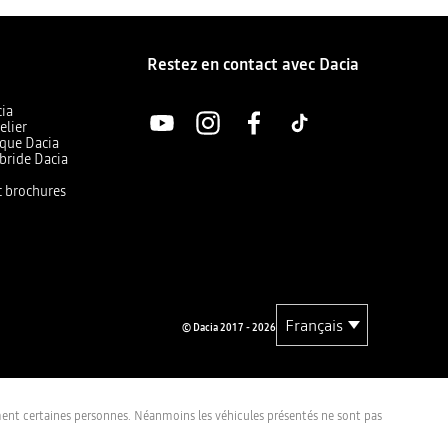
Restez en contact avec Dacia
cia
elier
ique Dacia
bride Dacia
et brochures
© Dacia 2017 - 2026
lement certaines personnes. Néanmoins les véhicules présentés ne sont pas