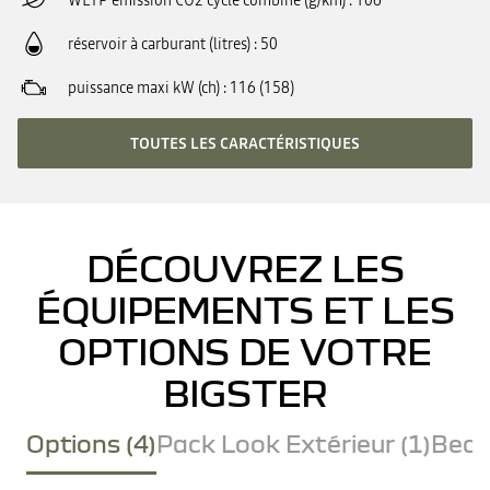
WLTP émission CO2 cycle combiné (g/km)
106
réservoir à carburant (litres)
50
puissance maxi kW (ch)
116 (158)
TOUTES LES CARACTÉRISTIQUES
DÉCOUVREZ LES
ÉQUIPEMENTS ET LES
OPTIONS DE VOTRE
BIGSTER
Options (4)
Pack Look Extérieur (1)
Becq