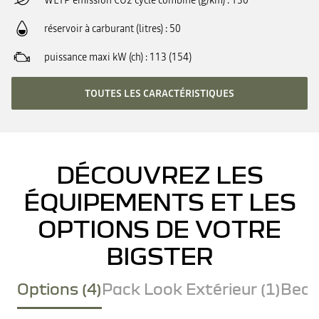
WLTP émission CO2 cycle combiné (g/km)
130
réservoir à carburant (litres)
50
puissance maxi kW (ch)
113 (154)
TOUTES LES CARACTÉRISTIQUES
DÉCOUVREZ LES
ÉQUIPEMENTS ET LES
OPTIONS DE VOTRE
BIGSTER
Options (4)
Pack Look Extérieur (1)
Becq