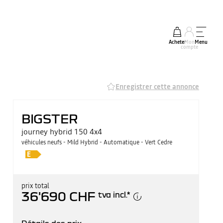
Acheter
Mon
Menu
compte
Enregistrer cette annonce
BIGSTER
journey hybrid 150 4x4
véhicules neufs - Mild Hybrid - Automatique - Vert Cedre
prix total
36'690 CHF
tva incl.
*