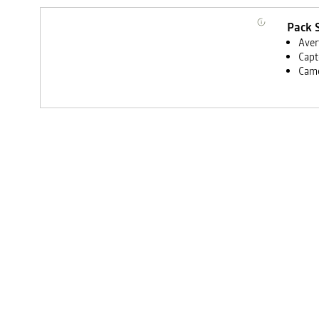
Pack 
Aver
Capt
Camé