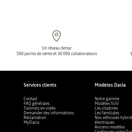
Un réseau dense
500 points de vente et 30 000 collaborateurs
Services clients
Modèles Dacia
Contact
Notre gamme
FAQ générales
Modèles SUV
Tutoriels en vidéo
Les citadines
Demander des informations
Les familiales
Réclamation
Nos véhicules hybrid
MyDacia
électriques
Anciens modèles
Configurez votre Dac