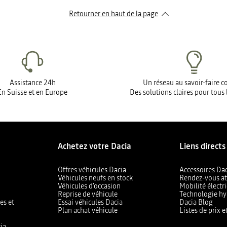
Retourner en haut de la page
Assistance 24h
Un réseau au savoir-faire 
En Suisse et en Europe
Des solutions claires pour tous 
Achetez votre Dacia
Liens directs
Offres véhicules Dacia
Accessoires Da
Véhicules neufs en stock
Rendez-vous at
Véhicules d'occasion
Mobilité électr
Reprise de véhicule
Technologie hy
es et
Essai véhicules Dacia
Dacia Blog
Plan achat véhicule
Listes de prix 
ia