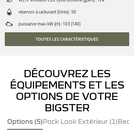
WLTP émission CO2 cycle combiné (g/km)
124
réservoir à carburant (litres)
50
puissance maxi kW (ch)
103 (140)
TOUTES LES CARACTÉRISTIQUES
DÉCOUVREZ LES
ÉQUIPEMENTS ET LES
OPTIONS DE VOTRE
BIGSTER
Options (5)
Pack Look Extérieur (1)
Becq