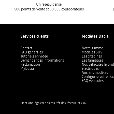
Un réseau dense
500 points de vente et 30 000 collaborateurs
Services clients
Modèles Dacia
Contact
Notre gamme
FAQ générales
Modèles SUV
Tutoriels en vidéo
Les citadines
Demander des informations
Les familiales
Réclamation
Nos véhicules hybrid
MyDacia
électriques
Anciens modèles
Configurez votre Dac
FAQ véhicules
Mentions légales
Cookies
Arrêt des réseaux 2G/3G