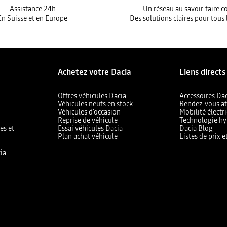
Assistance 24h
Un réseau au savoir-faire 
En Suisse et en Europe
Des solutions claires pour tous 
Achetez votre Dacia
Liens directs
Offres véhicules Dacia
Accessoires Da
Véhicules neufs en stock
Rendez-vous at
Véhicules d'occasion
Mobilité électr
Reprise de véhicule
Technologie hy
es et
Essai véhicules Dacia
Dacia Blog
Plan achat véhicule
Listes de prix 
ia