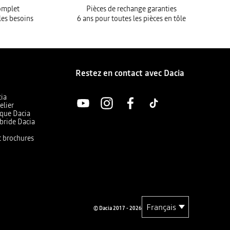
complet
Pièces de rechange garanties
les besoins
6 ans pour toutes les pièces en tôle
Restez en contact avec Dacia
cia
elier
ique Dacia
bride Dacia
et brochures
© Dacia 2017 - 2026