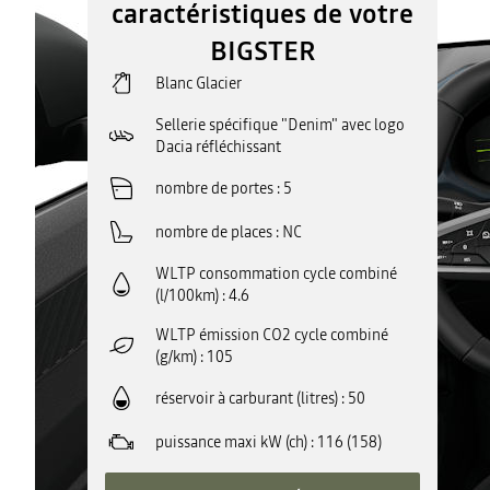
caractéristiques de votre
BIGSTER
Blanc Glacier
Sellerie spécifique "Denim" avec logo
Dacia réfléchissant
nombre de portes
5
nombre de places
NC
WLTP consommation cycle combiné
(l/100km)
4.6
WLTP émission CO2 cycle combiné
(g/km)
105
réservoir à carburant (litres)
50
puissance maxi kW (ch)
116 (158)