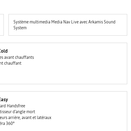
Système multimedia Media Nav Live avec Arkamis Sound
System
Cold
es avant chauffants
nt chauffant
Easy
ard Handsfree
tisseur d'angle mort
eurs arrière, avant et latéraux
ra 360°