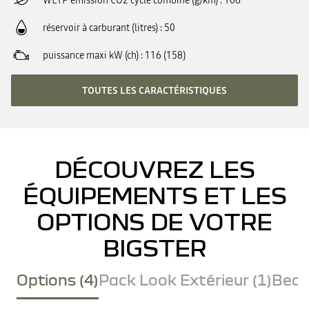
WLTP émission CO2 cycle combiné (g/km)
106
réservoir à carburant (litres)
50
puissance maxi kW (ch)
116 (158)
TOUTES LES CARACTÉRISTIQUES
DÉCOUVREZ LES
ÉQUIPEMENTS ET LES
OPTIONS DE VOTRE
BIGSTER
Options (4)
Pack Look Extérieur (1)
Becq