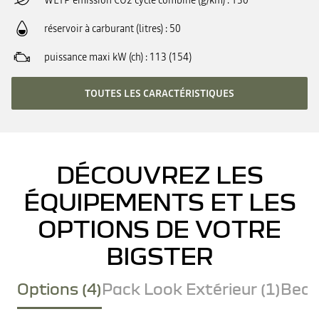
WLTP émission CO2 cycle combiné (g/km)
130
réservoir à carburant (litres)
50
puissance maxi kW (ch)
113 (154)
TOUTES LES CARACTÉRISTIQUES
DÉCOUVREZ LES
ÉQUIPEMENTS ET LES
OPTIONS DE VOTRE
BIGSTER
Options (4)
Pack Look Extérieur (1)
Becq