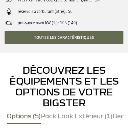
WLTP émission CO2 cycle combiné (g/km)
124
réservoir à carburant (litres)
50
puissance maxi kW (ch)
103 (140)
TOUTES LES CARACTÉRISTIQUES
DÉCOUVREZ LES
ÉQUIPEMENTS ET LES
OPTIONS DE VOTRE
BIGSTER
Options (5)
Pack Look Extérieur (1)
Becq