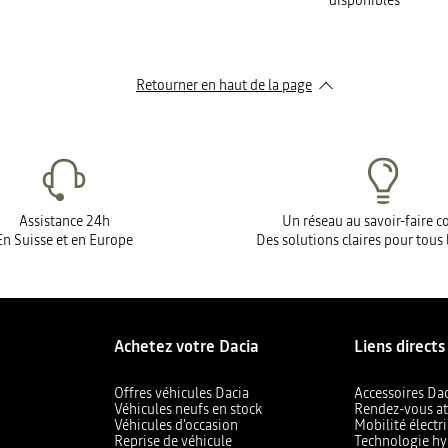
disponibles
Retourner en haut de la page
Assistance 24h
Un réseau au savoir-faire 
En Suisse et en Europe
Des solutions claires pour tous 
Achetez votre Dacia
Liens directs
Offres véhicules Dacia
Accessoires Da
Véhicules neufs en stock
Rendez-vous at
Véhicules d'occasion
Mobilité électr
Reprise de véhicule
Technologie hy