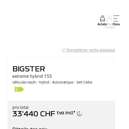
Acheter
Mon
Menu
compte
Enregistrer cette annonce
BIGSTER
extreme hybrid 155
véhicules neufs - Hybrid - Automatique - Vert Cedre
prix total
33'440 CHF
tva incl.
*