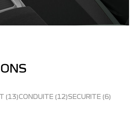
IONS
 (13)
CONDUITE (12)
SECURITE (6)