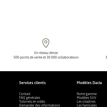
Un réseau dense
500 points de vente et 30 000 collaborateurs
Services clients
Modèles Dacia
Contact
Notre gamme
FAQ générales
Modèles SUV
Tutoriels en vidéo
Les citadines
Demander des informations
Les familiales