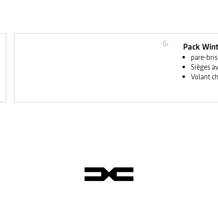
Pack Win
pare-bris
Sièges a
Volant c