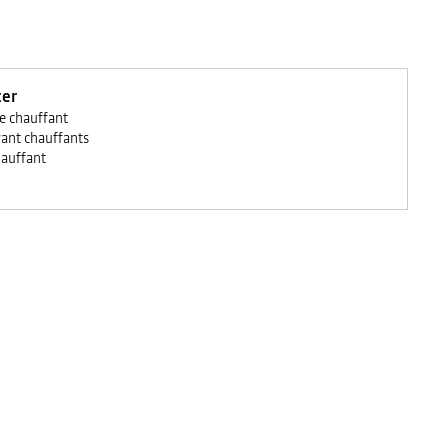
ter
e chauffant
vant chauffants
hauffant