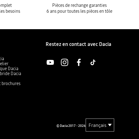
complet
Pièces de rechange garanties
les besoins
6 ans pour toutes les pièces en tôle
Restez en contact avec Dacia
cia
elier
ique Dacia
bride Dacia
et brochures
© Dacia 2017 - 2026