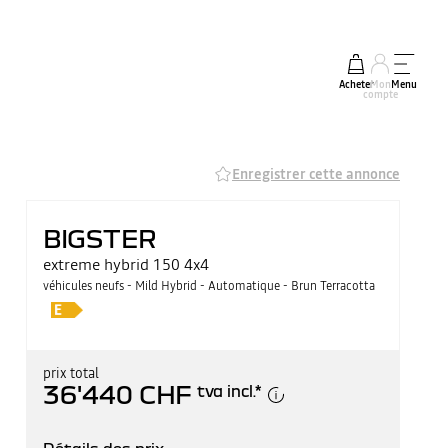
Acheter
Mon
Menu
compte
Enregistrer cette annonce
BIGSTER
extreme hybrid 150 4x4
véhicules neufs - Mild Hybrid - Automatique - Brun Terracotta
prix total
36'440 CHF
tva incl.
*