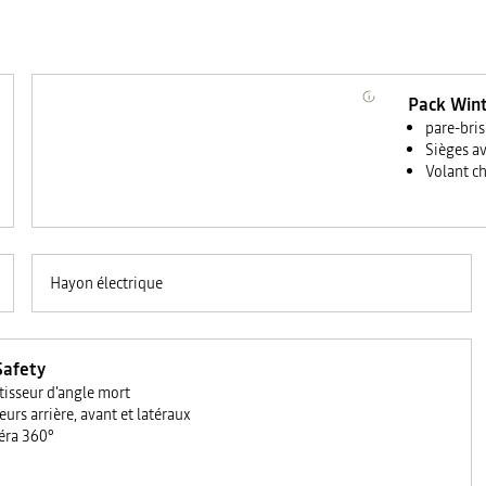
Pack Win
pare-bris
Sièges a
Volant c
Hayon électrique
Safety
tisseur d'angle mort
eurs arrière, avant et latéraux
ra 360°