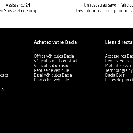
Assistance 24h
Un réseau au savoir-faire 
En Suisse et en Europe
Des solutions claires pour tous 
Achetez votre Dacia
Liens directs
Offres véhicules Dacia
Accessoires Da
Véhicules neufs en stock
Rendez-vous at
Véhicules d'occasion
Mobilité électr
Reprise de véhicule
Technologie hy
es et
Essai véhicules Dacia
Dacia Blog
Plan achat véhicule
Listes de prix 
ia