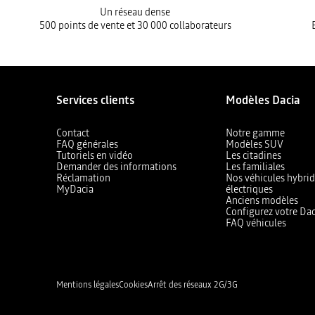
Un réseau dense
500 points de vente et 30 000 collaborateurs
Services clients
Modèles Dacia
Contact
Notre gamme
FAQ générales
Modèles SUV
Tutoriels en vidéo
Les citadines
Demander des informations
Les familiales
Réclamation
Nos véhicules hybrid
MyDacia
électriques
Anciens modèles
Configurez votre Dac
FAQ véhicules
Mentions légales
Cookies
Arrêt des réseaux 2G/3G