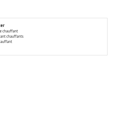
ter
e chauffant
vant chauffants
hauffant