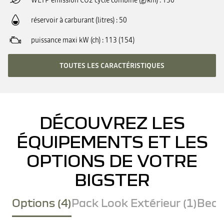
WLTP émission CO2 cycle combiné (g/km)
130
réservoir à carburant (litres)
50
puissance maxi kW (ch)
113 (154)
TOUTES LES CARACTÉRISTIQUES
DÉCOUVREZ LES
ÉQUIPEMENTS ET LES
OPTIONS DE VOTRE
BIGSTER
Options (4)
Pack Look Extérieur (1)
Becq