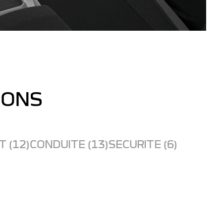
IONS
 (12)
CONDUITE (13)
SECURITE (6)