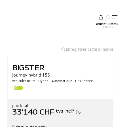
Acheter
Mon
Menu
compte
Enregistrer cette annonce
BIGSTER
journey hybrid 155
véhicules neufs - Hybrid - Automatique - Gris Schiste
prix total
33'140 CHF
tva incl.
*