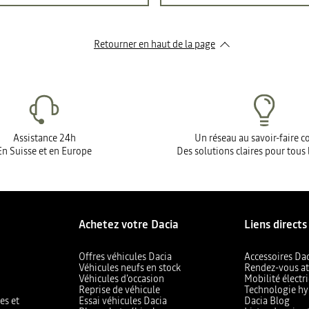
Retourner en haut de la page
Assistance 24h
Un réseau au savoir-faire 
En Suisse et en Europe
Des solutions claires pour tous 
Achetez votre Dacia
Liens directs
Offres véhicules Dacia
Accessoires Da
Véhicules neufs en stock
Rendez-vous at
Véhicules d'occasion
Mobilité électr
Reprise de véhicule
Technologie hy
es et
Essai véhicules Dacia
Dacia Blog