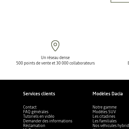
Un réseau dense
500 points de vente et 30 000 collaborateurs
Services clients
Modèles Dacia
Contact
Notre gamme
FAQ générales
Modèles SUV
Tutoriels en vidéo
Les citadines
Demander des informations
Les familiales
Réclamation
Nos véhicules hybrid