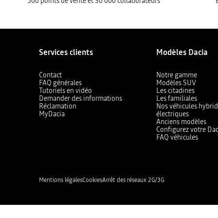
500 points de vente et 30 000 collaborateurs
Services clients
Modèles Dacia
Contact
Notre gamme
FAQ générales
Modèles SUV
Tutoriels en vidéo
Les citadines
Demander des informations
Les familiales
Réclamation
Nos véhicules hybrid
MyDacia
électriques
Anciens modèles
Configurez votre Dac
FAQ véhicules
Mentions légales
Cookies
Arrêt des réseaux 2G/3G