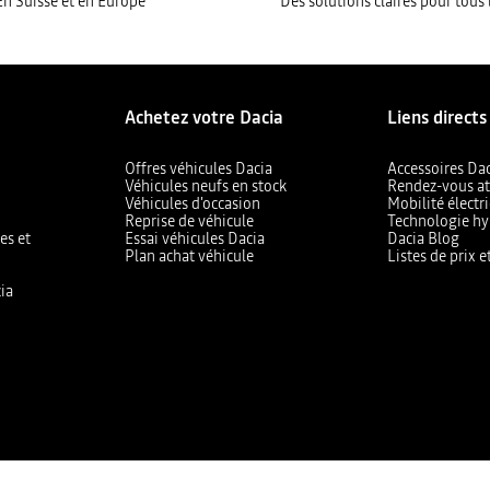
En Suisse et en Europe
Des solutions claires pour tous 
Achetez votre Dacia
Liens directs
Offres véhicules Dacia
Accessoires Da
Véhicules neufs en stock
Rendez-vous at
Véhicules d'occasion
Mobilité électr
Reprise de véhicule
Technologie hy
es et
Essai véhicules Dacia
Dacia Blog
Plan achat véhicule
Listes de prix 
ia