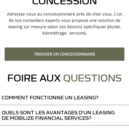
CONCESSION
Adressez-vous au concessionnaire près de chez vous. L’un
de nos conseillers experts vous propose une solution de
leasing sur mesure selon vos besoins spécifiques (durée,
kilométrage, services).
TROUVER UN CONCESSIONNAIRE
FOIRE AUX
QUESTIONS
COMMENT FONCTIONNE UN LEASING?
QUELS SONT LES AVANTAGES D’UN LEASING
Avec le Leasing, vous louez votre Dacia neuve pendant une certaine
DE MOBILIZE FINANCIAL SERVICES?
durée. Le leasing est possible avec ou sans acompte. Vous décidez d’un
kilométrage annuel maximal selon vos habitudes de conduite.