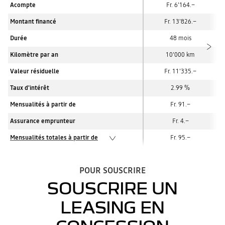
Acompte
Fr. 6'164.–
Montant financé
Fr. 13'826.–
Durée
48 mois
Kilomètre par an
10'000 km
Valeur résiduelle
Fr. 11'335.–
Taux d'intérêt
2.99 %
Mensualités à partir de
Fr. 91.–
Assurance emprunteur
Fr. 4.–
Mensualités totales à partir de
Fr. 95.–
POUR SOUSCRIRE
SOUSCRIRE UN
LEASING EN