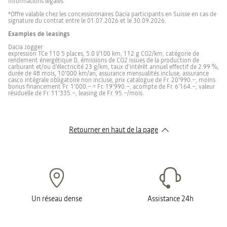
Informations légales
*Offre valable chez les concessionnaires Dacia participants en Suisse en cas de
signature du contrat entre le 01.07.2026 et le 30.09.2026.
Examples de leasings
Dacia Jogger
expression TCe 110 5 places, 5.0 l/100 km, 112 g CO2/km, catégorie de
rendement énergétique D, émissions de CO2 issues de la production de
carburant et/ou d’électricité 23 g/km, taux d’intérêt annuel effectif de 2.99 %,
durée de 48 mois, 10'000 km/an, assurance mensualités incluse, assurance
casco intégrale obligatoire non incluse, prix catalogue de Fr. 20'990.–, moins
bonus financement Fr. 1'000.– = Fr. 19'990.–, acompte de Fr. 6'164.–, valeur
résiduelle de Fr. 11'335.–, leasing de Fr. 95.–/mois.
Retourner en haut de la page
Un réseau dense
Assistance 24h