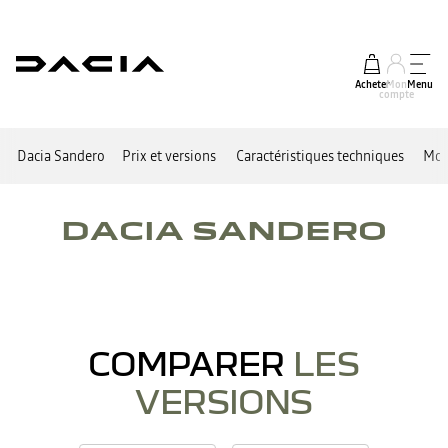
Acheter
Mon
Menu
compte
Dacia Sandero
Prix et versions
Caractéristiques techniques
Mot
DACIA SANDERO
COMPARER
LES
VERSIONS