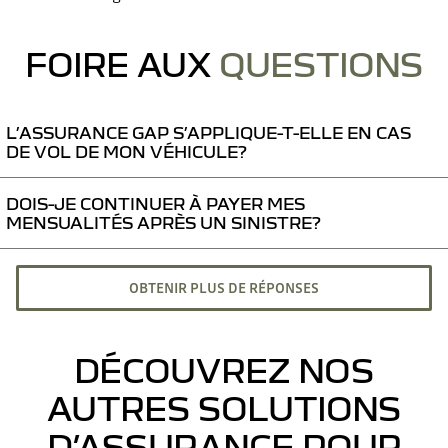
FOIRE AUX
QUESTIONS
L’ASSURANCE GAP S’APPLIQUE-T-ELLE EN CAS
DE VOL DE MON VÉHICULE?
DOIS-JE CONTINUER À PAYER MES
Avec l’assurance GAP, vous recevez un remboursement majoré en
MENSUALITÉS APRÈS UN SINISTRE?
complément de celui de votre assurance auto.
Oui, vous devez continuer à payer vos mensualités. En cas d’incapacité
OBTENIR PLUS DE RÉPONSES
ou de perte d’emploi, les mensualités vous sont remboursées suite à
l’indemnisation par l’assurance. En cas de décès, toutes les mensualités
versées après la date du sinistre sont remboursées sur votre décompte
final.
DÉCOUVREZ NOS
AUTRES SOLUTIONS
D’ASSURANCE POUR