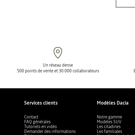
Un réseau dense
500 points de vente et 30 000 collaborateurs
Services clients
Modèles Dacia
Contact
Notre gamme
FAQ générales
Modèles SUV
Tutoriels en vidéo
Les citadines
Demander des informations
Les familiales