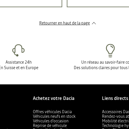
Retourner en haut de la page
Assistance 24h
Un réseau au savoir-faire 
En Suisse et en Europe
Des solutions claires pour tous 
Achetez votre Dacia
Liens directs
Offres véhicules Dacia
Accessoires Da
Véhicules neufs en stock
Rendez-vous at
Véhicules d'occasion
Mobilité électr
Reprise de véhicule
Technologie hy