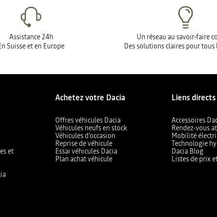
Assistance 24h
Un réseau au savoir-faire 
En Suisse et en Europe
Des solutions claires pour tous 
Achetez votre Dacia
Liens directs
Offres véhicules Dacia
Accessoires Da
Véhicules neufs en stock
Rendez-vous at
Véhicules d'occasion
Mobilité électr
Reprise de véhicule
Technologie hy
es et
Essai véhicules Dacia
Dacia Blog
Plan achat véhicule
Listes de prix 
ia