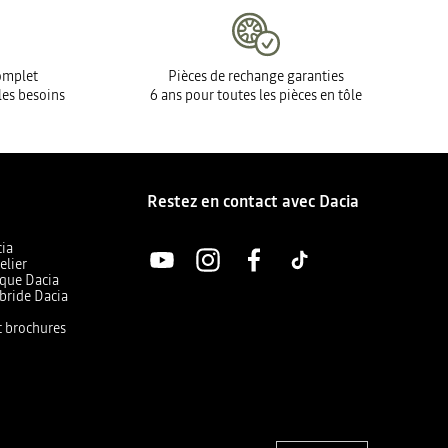
complet
Pièces de rechange garanties
les besoins
6 ans pour toutes les pièces en tôle
Restez en contact avec Dacia
cia
elier
ique Dacia
bride Dacia
et brochures